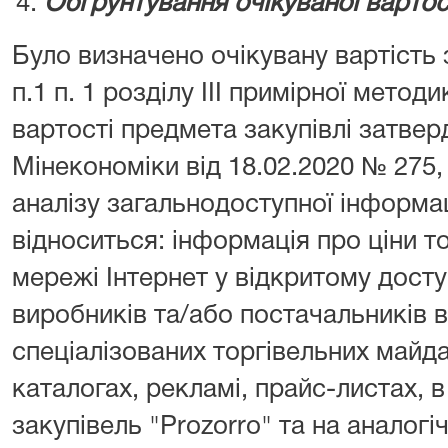
Обґрунтування очікуваної вартос
Було визначено очікувану вартість з
п.1 п. 1 розділу ІІІ примірної метод
вартості предмета закупівлі затве
Мінекономіки від 18.02.2020 № 275
аналізу загальнодоступної інформаці
відноситься: інформація про ціни т
мережі Інтернет у відкритому доступ
виробників та/або постачальників ві
спеціалізованих торгівельних майд
каталогах, рекламі, прайс-листах, в
закупівель "Prozorro" та на аналогі