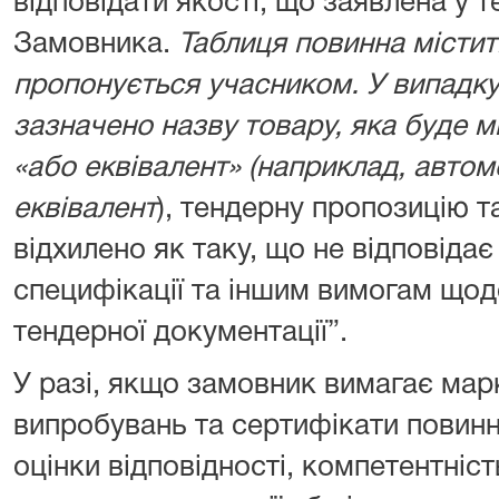
відповідати якості, що заявлена у т
Замовника.
Таблиця повинна містит
пропонується учасником. У випадк
зазначено назву товару, яка буде 
«або еквівалент»
(наприклад, автом
еквівалент
), тендерну пропозицію т
відхилено як таку, що не відповідає
специфікації та іншим вимогам щод
тендерної документації”.
У разі, якщо замовник вимагає мар
випробувань та сертифікати повинні
оцінки відповідності, компетентніс