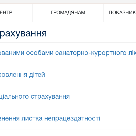
ЕНТР
ГРОМАДЯНАМ
ПОКАЗНИК
трахування
ваними особами санаторно-курортного лі
овлення дітей
ціального страхування
внення листка непрацездатності