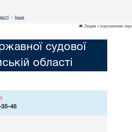
астi
Інше
•
Людям з порушенням зору
ржавної судової
мській областi
л
-35-46