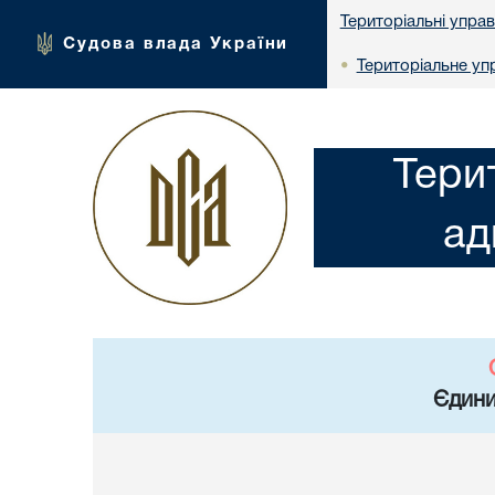
Територіальні упра
Судова влада України
Територіальне упр
•
Тери
ад
Єдини