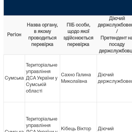
Діючий
Назва органу,
ПІБ особи,
держслужбове
в якому
щодо якої
/
Регіон
проводиться
здійснюється
Претендент н
перевірка
перевірка
посаду
держслужбов
Територіальне
управління
Сахно Галина
Діючий
Сумська
ДСА України у
Миколаївна
держслужбове
Сумській
областi
Територіальне
управління
Кібець Віктор
Діючий