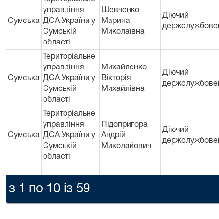
управління
Шевченко
Діючий
Сумська
ДСА України у
Марина
держслужбове
Сумській
Миколаївна
областi
Територіальне
управління
Михайленко
Діючий
Сумська
ДСА України у
Вікторія
держслужбове
Сумській
Михайлівна
областi
Територіальне
управління
Підопригора
Діючий
Сумська
ДСА України у
Андрій
держслужбове
Сумській
Миколайович
областi
з 1 по 10 із 59
Територіальне
управління
Кубрак Олена
Діючий
Сумська
ДСА України у