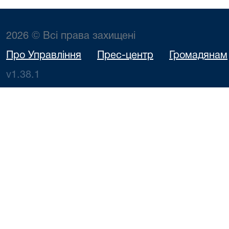
Миколаївна
держслужбове
Сумській
областi
2026 © Всі права захищені
Про Управління
Прес-центр
Громадянам
v1.38.1
Територіальне
управління
Шульга Інна
Діючий
Сумська
ДСА України у
Сергіївна
держслужбове
Сумській
областi