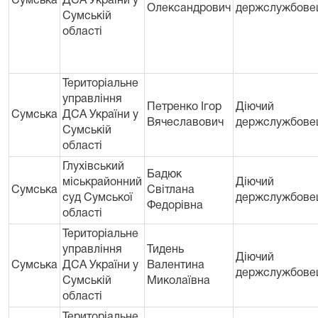
Сумська
ДСА України у
Олександрович
держслужбове
Сумській
областi
Територіальне
управління
Петренко Ігор
Діючий
Сумська
ДСА України у
Вячеславович
держслужбове
Сумській
областi
Глухівський
Бадюк
міськрайонний
Діючий
Сумська
Світлана
суд Сумської
держслужбове
Федорівна
області
Територіальне
управління
Тидень
Діючий
Сумська
ДСА України у
Валентина
держслужбове
Сумській
Миколаївна
областi
Територіальне