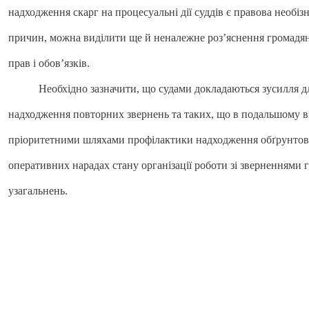
надходження скарг на процесуальні дії суддів є правова необіз
причин, можна виділити ще й неналежне роз’яснення громадян
прав і обов’язків.
Необхідно зазначити, що судами докладаються зусилля для 
надходження повторних звернень та таких, що в подальшому в
пріоритетними шляхами профілактики надходження обґрунтова
оперативних нарадах стану організації роботи зі зверненнями
узагальнень.