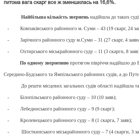
питома вага скарг все ж зменшилась на 16,6%.
Найбільша кількість звернень
надійшла до таких суді
-
Ковпаківського районного м. Суми – 43 (19 скарг, 24 за
-
Зарічного районного суду м.Суми – 31 (27 скарг, 4 заяви
-
Охтирського міськрайонного суду – 11 (3 скарги, 8 заяв
По одному зверненню
протягом півріччя надійшло до 
Середино-Будського та Ямпільського районних судів, а до Пут
До решти місцевих загальних судів області надійшла така
-
Білопільського районного суду – 10 (10 заяв);
-
Лебединського районного суду – 9 (9 скарг);
-
Кролевецького районного суду – 8 (1 скарга, 7 заяв);
-
Шосткинського міськрайонного суду – 7 (4 скарги, 3 за