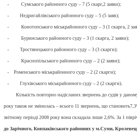
-
Сумського районного суду – 7 (5 скарг,2 заяви);
-
Недригайлівського районного суду – 5 (5 заяв);
-
Конотопського міськрайонного суду – 3 (1 скарга, 2 зая
-
Буринського районного суду – 3 (1 скарга, 2 заяви);
-
Тростянецького районного суду – 3 (3 скарги);
-
Краснопільського районного суду – 2 (2 заяви);
- Роменського міськрайонного суду – 2 (2 скарги);
-
Глухівського міськрайонного суду – 2 (2 скарги).
Кількість повторно надісланих звернень до судів у даному п
року також не змінилась – всього 11 звернень, що становить7,3%
звітному періоді 2008 року вона складала лише 2,6%. За 1 півр
до Зарічного, Ковпаківського районних у м.Суми, Кролевец