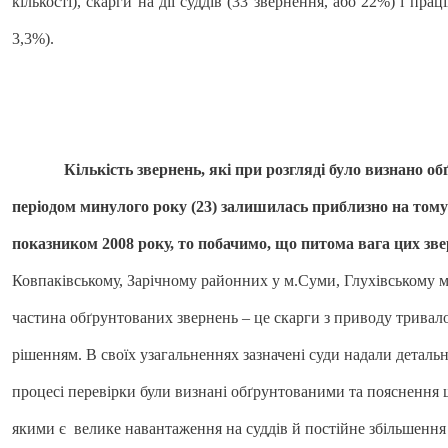
кількості), скарги на дії суддів (33 звернення, або 22%) і пра
3,3%).
Кількість звернень, які при розгляді було визнано о
періодом минулого року (23) залишилась приблизно на тому 
показником 2008 року, то побачимо, що питома вага цих зве
Ковпаківському, Зарічному районних у м.Суми, Глухівському 
частина обґрунтованих звернень – це скарги з приводу тривало
рішенням. В своїх узагальненнях зазначені суди надали деталь
процесі перевірки були визнані обґрунтованими та пояснення
якими є велике навантаження на суддів й постійне збільшення