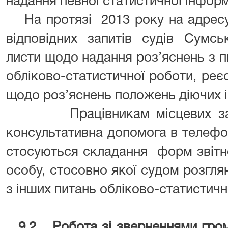
надання певної статистичної інформ
На протязі 2013 року на адресу
відповідних запитів судів Сумсь
листи щодо надання роз’яснень з 
обліково-статистичної роботи, реєс
щодо роз’яснень положень діючих і
Працівникам місцевих загал
консультативна допомога в телефо
стосуються складання форм звітно
особу, стосовно якої судом розгля
з інших питань обліково-статистичн
9.2
Робота зі зверненнями гро