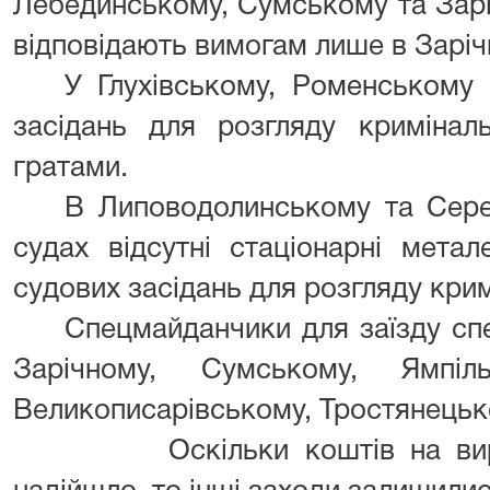
Лебединському, Сумському та Зарі
відповідають вимогам лише в Зарі
У Глухівському, Роменському 
засідань для розгляду кримінал
гратами.
В Липоводолинському та Сер
судах відсутні стаціонарні мета
судових засідань для розгляду кри
Спецмайданчики для заїзду спе
Зарічному, Сумському, Ямпіль
Великописарівському, Тростянецьк
Оскільки коштів на виріш