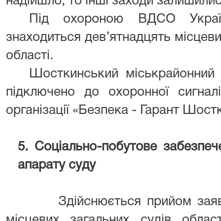
надійшло, то інші заходи залишили
Під охороною ВДСО Украї
знаходиться дев’ятнадцять місцеви
області.
Шосткинський міськрайонний 
підключено до охоронної сигналі
організації «Безпека - Гарант Шост
5. Соціально-побутове забезпече
апарату суду
Здійснюється прийом заяв від
місцевих загальних судів облас