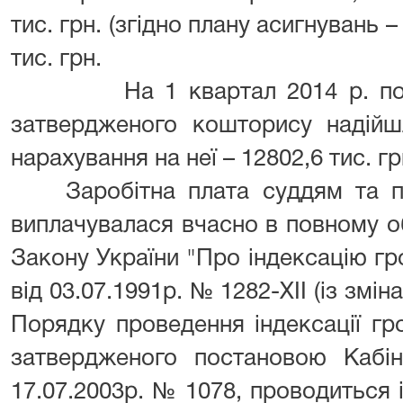
тис. грн. (згідно плану асигнувань 
тис. грн.
На 1 квартал 2014 р. по за
затвердженого кошторису надійш
нарахування на неї – 12802,6 тис. гр
Заробітна плата суддям та пр
виплачувалася вчасно в повному об
Закону України "Про індексацію г
від 03.07.1991р. № 1282-ХІІ (із змі
Порядку проведення індексації гр
затвердженого постановою Кабіне
17.07.2003р. № 1078, проводиться і