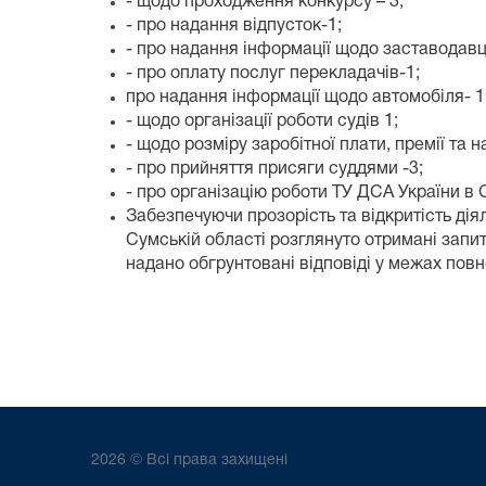
- щодо проходження конкурсу – 3;
- про надання відпусток-1;
- про надання інформації щодо заставодавц
- про оплату послуг перекладачів-1;
про надання інформації щодо автомобіля- 1
- щодо організації роботи судів 1;
- щодо розміру заробітної плати, премії та 
- про прийняття присяги суддями -3;
- про організацію роботи ТУ ДСА України в С
Забезпечуючи прозорість та відкритість дія
Сумській області розглянуто отримані запит
надано обгрунтовані відповіді у межах пов
2026 © Всі права захищені