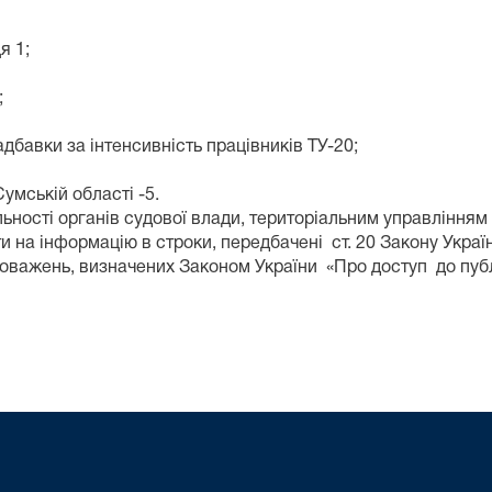
я 1;
;
надбавки за інтенсивність працівників ТУ-20;
умській області -5.
льності органів судової влади, територіальним управлінням 
и на інформацію в строки, передбачені ст. 20 Закону Україн
новажень, визначених Законом України «Про доступ до публ