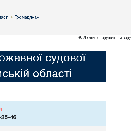
астi
Громадянам
•
Людям з порушенням зору
ржавної судової
мській областi
л
-35-46