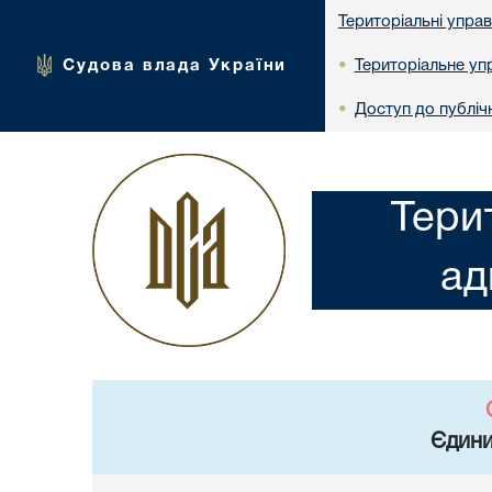
Територіальні упра
Судова влада України
Територіальне упр
•
Доступ до публічн
•
Тери
ад
Єдини