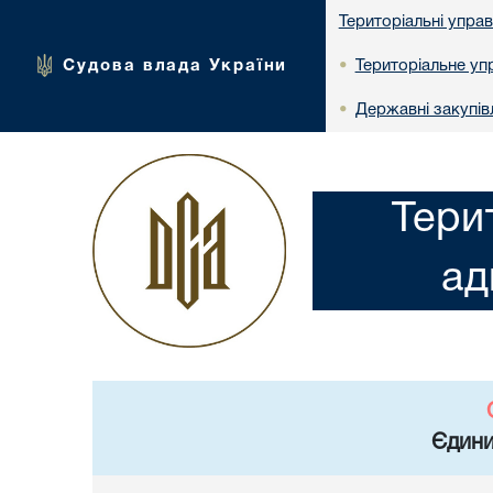
Територіальні упра
Судова влада України
Територіальне упр
•
Державні закупів
•
Тери
ад
Єдини