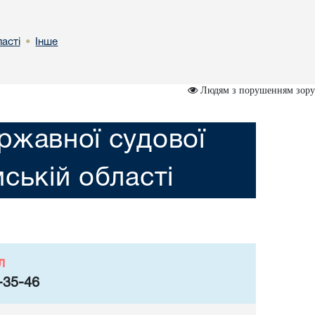
астi
Інше
•
Людям з порушенням зору
ржавної судової
мській областi
л
-35-46