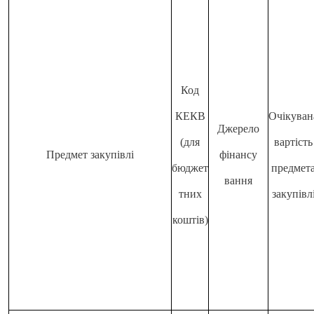
Код
КЕКВ
Очікуван
Джерело
(для
вартість
Предмет закупівлі
фінансу
бюджет
предмет
вання
тних
закупівл
коштів)