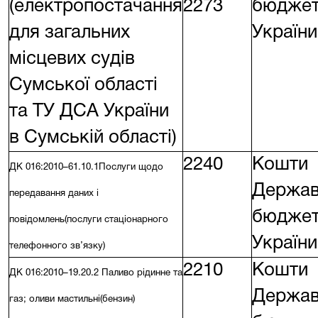
(електропостачання
2273
бюдже
для загальних
України
місцевих судів
Сумської області
та ТУ ДСА України
в Сумській області)
2240
Кошти
ДК 016:2010–61.10.1
Послуги щодо
Держав
передавання даних і
бюдже
повідомлень(послуги стаціонарного
України
телефонного зв’язку)
2210
Кошти
ДК 016:2010–19.20.2 Паливо рідинне та
Держав
газ; оливи мастильні(бензин)