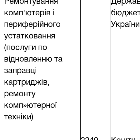
Ремонтування
Держав
комп'ютерів і
бюдже
периферійного
України
устатковання
(послуги по
відновленню та
заправці
картриджів,
ремонту
комп»ютерної
техніки)