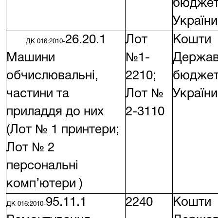
бюдже
України
26.20.1
Лот
Кошти
ДК 016:2010-
Машини
№1-
Держав
обчислювальні,
2210;
бюдже
частини та
Лот №
України
приладдя до них
2-3110
(Лот № 1 принтери;
Лот № 2
персональні
комп’ютери )
95.11.1
2240
Кошти
ДК 016:2010-