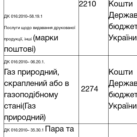
2210
Кошти
Держав
ДК 016:2010–58.19.1
бюдже
Послуги щодо видавання друкованої
(марки
України
продукції, інші
поштові)
ДК 016:2010– 06.20.1.
Газ природний,
Кошти
скраплений або в
Держав
2274
газоподібному
бюдже
стані(Газ
України
природний)
Пара та
ДК 016:2010– 35.30.1