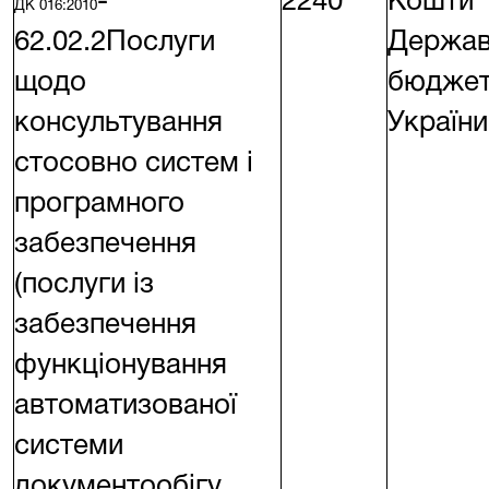
-
2240
Кошти
ДК 016:2010
62.02.2Послуги
Держав
щодо
бюдже
консультування
України
стосовно систем і
програмного
забезпечення
(послуги із
забезпечення
функціонування
автоматизованої
системи
документообігу