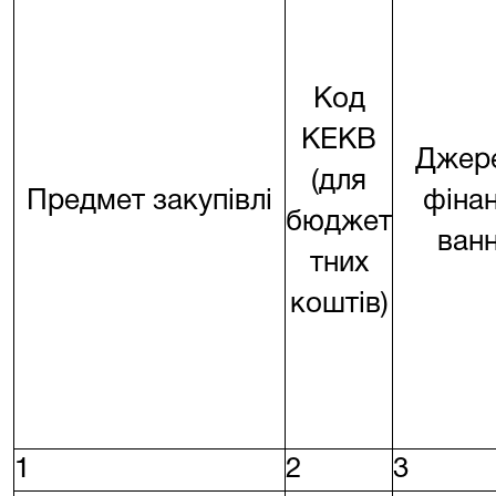
Код
КЕКВ
Джер
(для
Предмет закупівлі
фіна
бюджет
ван
тних
коштів)
1
2
3