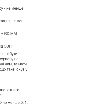
у - не менше
тання не менш
ніж RDIMM
·
ід ОЗП
винні бути
серверу на
ні ним, та мати
що таке існує у
апаратного
а;
 не менше 0, 1,