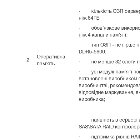
· кількість ОЗП сервер
ніж 64ГБ
· обов’язкове викорис
ніж 4 канали пам’яті;
· тип ОЗП - не гірше 
DDR5-5600;
Оперативна
2
· не менше 32 слоти п
пам'ять
· усі модулі пам`яті по
встановлені виробником 
виробництві, рекомендова
відповідне маркування, як
виробника;
· наявність в сервері 
SAS\SATA RAID контролер
· підтримка рівнів RAID