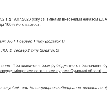
32 від 19.07.2023 року ( зі змінами внесеними наказом ДСА
ірі 100% його вартості.
лі: ЛОТ 1 сервер 1 типу (додаток
1)
ЛОТ 2 сервер 2 типу (додаток 2)
ачення
При визначенні розміру бюджетного призначення бу
авосуддя
місцевими загальними судами
Сумської області,
 закупівлі
вартість серверного обладнання вказана на під