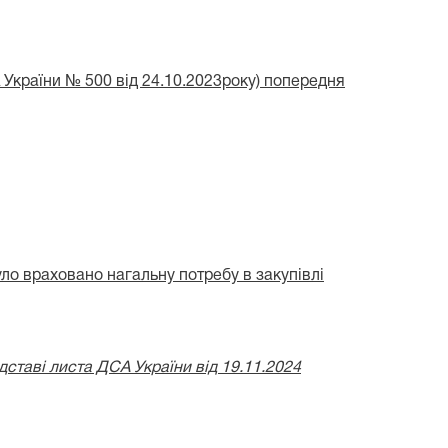
 України № 500 від 24.10.2023року) попередня
ло враховано нагальну потребу в закупівлі
ставі листа ДСА України від 19.11.2024