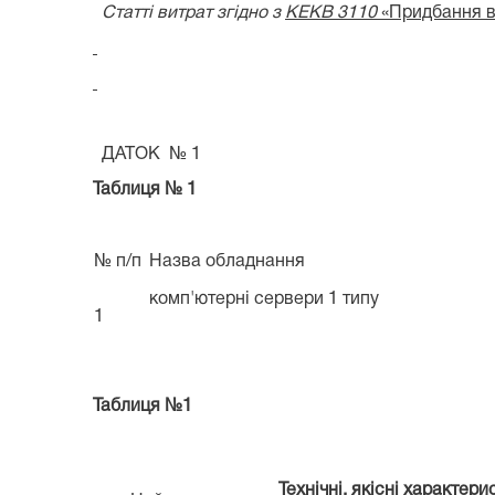
Статті витрат згідно з
KEKB 3110
«Придбання в
ДАТОК № 1
Таблиця № 1
№ п/п
Назва обладнання
комп'ютерні сервери 1 типу
1
Таблиця №1
Технічні, якісні характери