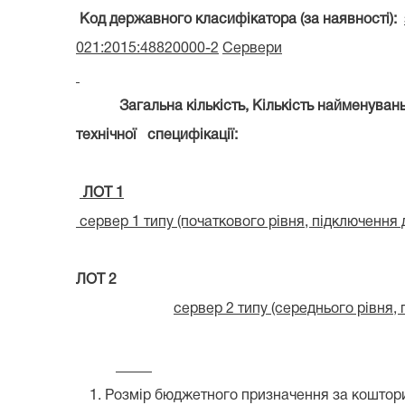
Код державного класифікатора (за наявності):
021:2015:48820000-2
Сервери
Загальна кількість, Кількість найменувань (
технічної
специфікації:
ЛОТ 1
сервер 1 типу (початкового рівня, підключення д
ЛОТ 2
сервер 2 типу (середнього рівня, п
Розмір бюджетного призначення за кошто