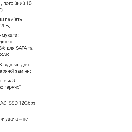
 1, потрійний 10
D)
·
 пам’ять
 2ГБ;
имувати:
дисків,
б/с для SATA та
 SAS
відсіків для
арячої заміни;
 ніж 3
ю гарячої
SAS SSD 12Gbps
·
чувача – не