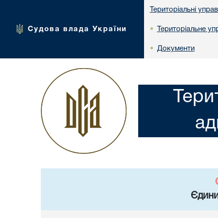
Територіальні упра
Судова влада України
Територіальне упр
•
Документи
•
Тери
ад
Єдини