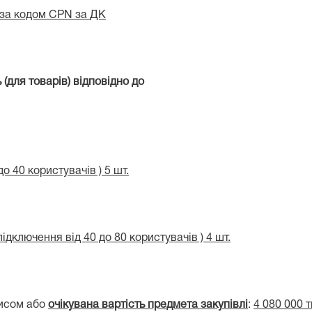
за кодом
CPN
за
ДК
для товарів) відповідно до
о 40 користувачів ) 5 шт.
ідключення від 40 до 80 користувачів ) 4 шт.
рисом aбo
очікувана вартість предмета закупівлі
:
4 080 000 т