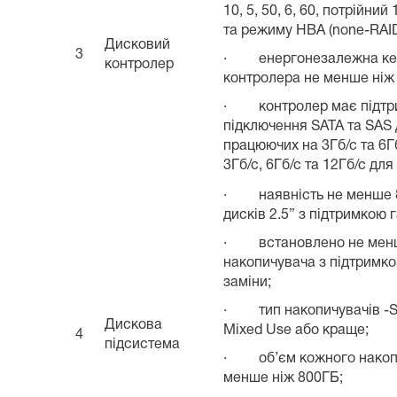
10, 5, 50, 6, 60, потрійний
та режиму HBA (none-RAI
Дисковий
3
· енергонезалежна кеш
контролер
контролера не менше ніж
· контролер має підтр
підключення SATA та SAS 
працюючих на 3Гб/с та 6Г
3Гб/с, 6Гб/с та 12Гб/с для
· наявність не менше 8 
дисків 2.5” з підтримкою г
· встановлено не менш
накопичувача з підтримко
заміни;
· тип накопичувачів -
Дискова
Mixed Use або краще;
4
підсистема
· об’єм кожного накопи
менше ніж 800ГБ;