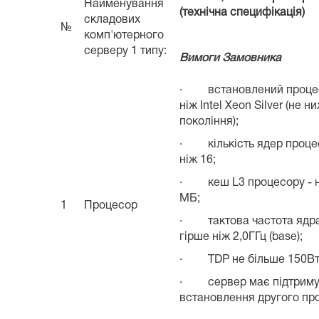
Найменування
(технічна специфікація)
складових
№
комп'ютерного
серверу 1 типу:
Вимоги Замовника
· встановлений процесо
ніж Intel Xeon Silver (не н
покоління);
· кількість ядер проце
ніж 16;
· кеш L3 процесору - н
МБ;
1
Процесор
· тактова частота ядра
гірше ніж 2,0ГГц (base);
· TDP не більше 150В
· сервер має підтриму
встановлення другого пр