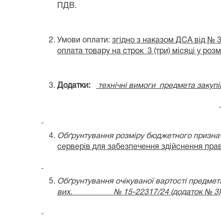
ПДВ.
Умови оплати:
згідно з наказом ДСА від № 3
оплата товару на строк 3 (три) місяці у розм
Додатки:
технічн
і вимоги
предмета закупів
Обґрунтування розміру бюджетного призн
серверів для з
абезпечення здійснення пр
Обґрунтування очікуваної вартості предмета
вих. № 15-22317/24 (додаток № 3)