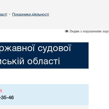
астi
Показники діяльності
•
Людям з порушенням зору
ржавної судової
мській областi
л
-35-46