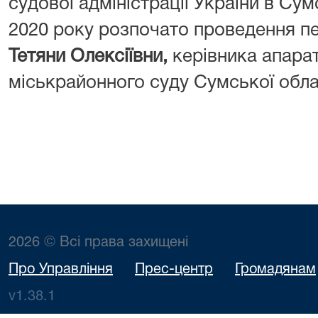
судової адміністрації України в Сум
2020 року розпочато проведення п
Тетяни Олексіївни,
керівника апара
міськрайонного суду Сумської обла
2026 © Всі права захищені
Про Управління
Прес-центр
Громадянам
v1.38.1