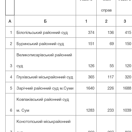
справ
А
Б
1
2
3
1
Білопільський районний суд
374
136
415
2
Буринський районний суд
151
69
150
Великописарівський районний
3
суд
126
55
120
4
Глухівський міськрайонний суд
365
117
320
5
Зарічний районний суд м.Суми
1640
226
1688
Ковпаківський районний суд
6
м. Сум
1283
233
1039
Конотопський міськрайонний