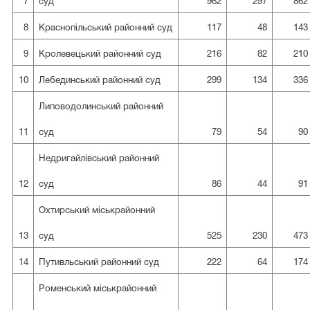
7
суд
962
297
862
8
Краснопільський районний суд
117
48
143
9
Кролевецький районний суд
216
82
210
10
Лебединський районний суд
299
134
336
Липоводолинський районний
11
суд
79
54
90
Недригайлівський районний
12
суд
86
44
91
Охтирський міськрайонний
13
суд
525
230
473
14
Путивльський районний суд
222
64
174
Роменський міськрайонний