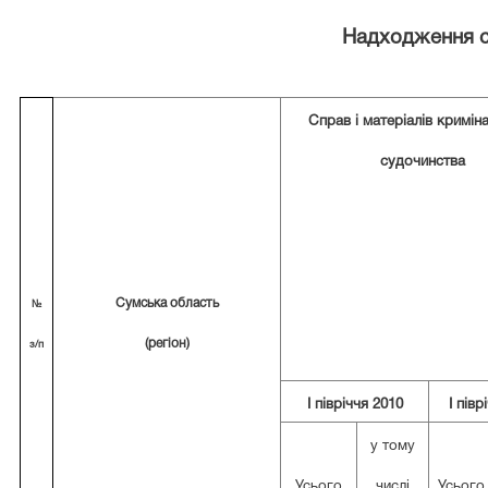
Надходження сп
Справ і матеріалів кримін
судочинства
Сумська область
№
(регіон)
з/п
І півріччя 2010
І півр
у тому
Усього
числі
Усього