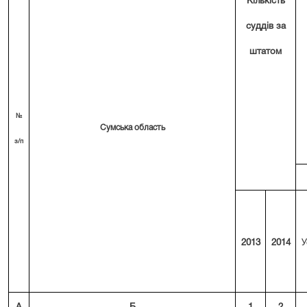
Кількість
суддів за
штатом
№
Сумська область
з/п
2013
2014
У